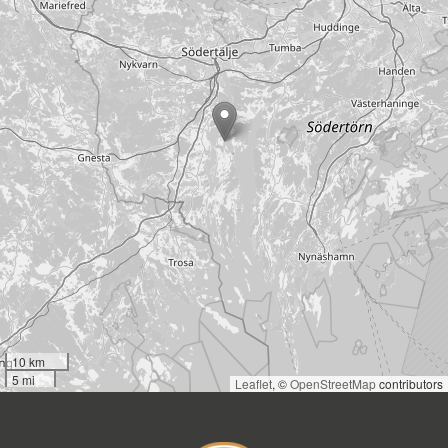
10 km
5 mi
Leaflet
, ©
OpenStreetMap
contributors