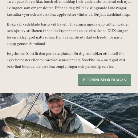
Ta en paus för en fika, lunch eller middag i vår vackra slottsmatsal och njut
av lugnet som omger slottet. Efter en dag fylld av slingrande landsvägar,
kustnära vyer och natursköna upplevelser väntar välförtjänt återhämtning.
Boka vår vedeldade bastu vid havet, låt värmen mjuka upp trötta muskler
och njut av stillheten innan du kryper ner i en av våra sköna DUX-sängar
för en riktigt god natts sömn. Här vaknar du utvilad och redo för nästa
etapp genom Sörmland.
Engsholms Slott är den perfekta platsen för dig som söker ett hotell för
cykelsemester eller motorcykelsemester nära Stockholm – med god mat,
bekvämt boende, natursköna omgivningar och personlig service.
BOKNINGSFÖRFRÅGAN