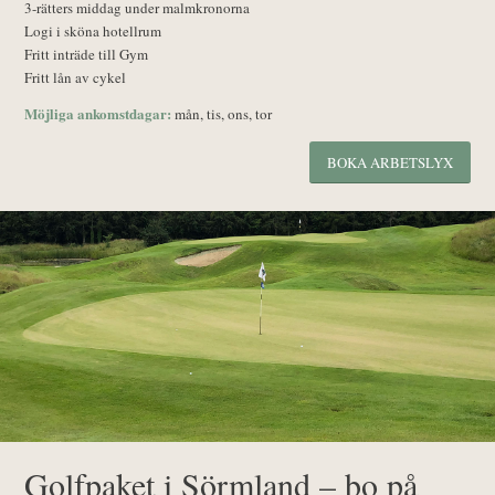
3-rätters middag under malmkronorna
Logi i sköna hotellrum
Fritt inträde till Gym
Fritt lån av cykel
Möjliga ankomstdagar:
mån, tis, ons, tor
BOKA ARBETSLYX
Golfpaket i Sörmland – bo på