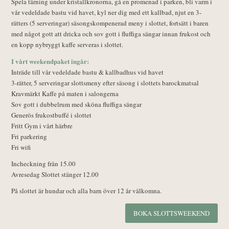
Spela tärning under kristallkronorna, gå en promenad i parken, bli varm i
vår vedeldade bastu vid havet, kyl ner dig med ett kallbad, njut en 3-
rätters (5 serveringar) säsongskompenerad meny i slottet, fortsätt i baren
med något gott att dricka och sov gott i fluffiga sängar innan frukost och
en kopp nybryggt kaffe serveras i slottet.
I vårt weekendpaket ingår:
Inträde till vår vedeldade bastu & kallbadhus vid havet
3-rätter, 5 serveringar slottsmeny efter säsong i slottets barockmatsal
Kravmärkt Kaffe på maten i salongerna
Sov gott i dubbelrum med sköna fluffiga sängar
Generös frukostbuffé i slottet
Fritt Gym i vårt härbre
Fri parkering
Fri wifi
Incheckning från 15.00
Avresedag Slottet stänger 12.00
På slottet är hundar och alla barn över 12 år välkomna.
BOKA SLOTTSWEEKEND