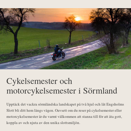
Cykelsemester och
motorcykelsemester i Sörmland
Upptäck det vackra sörmländska landskapet på två hjul och låt Engsholms
Slott bli ditt hem längs vägen. Oavsett om du reser på cykelsemester eller
motorcykelsemester är du varmt välkommen att stanna till för att äta gott,
koppla av och njuta av den unika slottsmiljön.