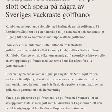
slott och spela på några av
Sveriges vackraste golfbanor
Kombinera avkopplande slottsliv med härliga dagar på golfbanan. På
Engsholms Slott bor du i en naturskön miljö nära havet och har samtidigt
tillgång till flera av Sörmlands mest uppskattade golfbanor.
Inom cirka 30 minuter från slottet hittar du tre fantastiska
golfdestinationer – Åda Golf & Country Club, Kallfors Golf och Trosa
Golfklubb. Oavsett om du söker utmanande golf, natursköna fairways eller
en avkopplande golfrunda med vännerna finns här något för alla
golfentusiaster.
Efter en dag på banan väntar lugnet på Engsholms Slott. Njut av den
vackra slottsmiljön, god mat i slottsmatsalen och en skön natt i våra
harmoniskt inredda hotellrum. Här får du den perfekta kombinationen av
golf, natur, gastronomi och återhämtning.
Vare sig du planerar en golfweekend, en golfresa med vänner eller en
avkopplande vistelse med golf som huvudfokus är Engsholms Slott den
perfekta utgångspunkten för din golfupplevelse i Sörmland.