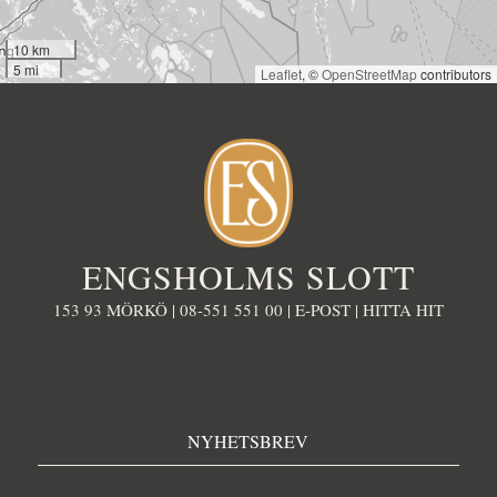
10 km
5 mi
Leaflet
, ©
OpenStreetMap
contributors
ENGSHOLMS SLOTT
153 93 MÖRKÖ |
08-551 551 00
|
E-POST
|
HITTA HIT
NYHETSBREV