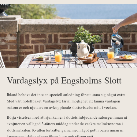
Vardagslyx på Engsholms Slott
Ibland behövs det inte en speciell anledning för att unna sig något extra.
Med vårt hotellpaket Vardagslyx får ni möjlighet att lämna vardagen
bakom er och njuta av en avkopplande slottsvistelse mitt i veckan.
Börja vistelsen med att sjunka ner i slottets inbjudande salonger innan ni
avnjuter en vällagad 3-rätters middag under de vackra malmkronorna i
slottsmatsalen. Kvällen fortsätter gärna med något gott i baren innan ni
kryper ner i sköna sängar för en lugn och vilsam natt.