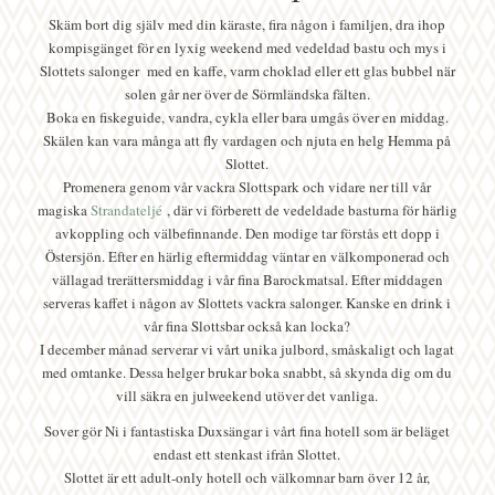
Skäm bort dig själv med din käraste, fira någon i familjen, dra ihop
kompisgänget för en lyxig weekend med vedeldad bastu och mys i
Slottets salonger med en kaffe, varm choklad eller ett glas bubbel när
solen går ner över de Sörmländska fälten.
Boka en fiskeguide, vandra, cykla eller bara umgås över en middag.
Skälen kan vara många att fly vardagen och njuta en helg Hemma på
Slottet.
Promenera genom vår vackra Slottspark och vidare ner till vår
magiska
Strandateljé
, där vi förberett de vedeldade basturna för härlig
avkoppling och välbefinnande. Den modige tar förstås ett dopp i
Östersjön. Efter en härlig eftermiddag väntar en välkomponerad och
vällagad trerättersmiddag i vår fina Barockmatsal. Efter middagen
serveras kaffet i någon av Slottets vackra salonger. Kanske en drink i
vår fina Slottsbar också kan locka?
I december månad serverar vi vårt unika julbord, småskaligt och lagat
med omtanke. Dessa helger brukar boka snabbt, så skynda dig om du
vill säkra en julweekend utöver det vanliga.
Sover gör Ni i fantastiska Duxsängar i vårt fina hotell som är beläget
endast ett stenkast ifrån Slottet.
Slottet är ett adult-only hotell och välkomnar barn över 12 år,