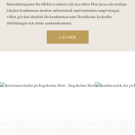
förutsättningarna för effektiva möten och nya idéer. Den ljusa och rymliga
lokalen kombinerar modern mötesteknik med naturnära omgivningar,
vilket gör den idealisk för konferenser nära Stockholm, kickoffer,
utbildningar och större sammankomster.
LÄS MER
1
2
3
4
5
6
7
8
9
10
11
12
13
14
15
16
17
18
19
20
21
29
30
31
32
33
34
35
36
37
38
39
40