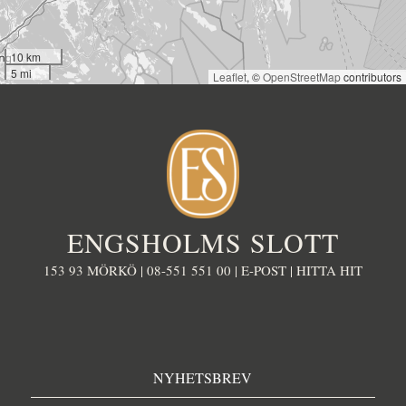
10 km
5 mi
Leaflet
, ©
OpenStreetMap
contributors
ENGSHOLMS SLOTT
153 93 MÖRKÖ |
08-551 551 00
|
E-POST
|
HITTA HIT
NYHETSBREV