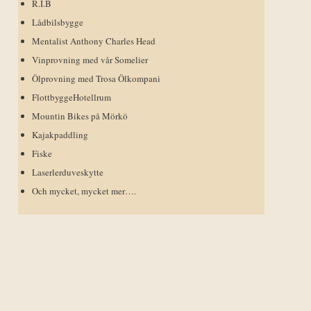
R.I.B
Lådbilsbygge
Mentalist Anthony Charles Head
Vinprovning med vår Somelier
Ölprovning med Trosa Ölkompani
FlottbyggeHotellrum
Mountin Bikes på Mörkö
Kajakpaddling
Fiske
Laserlerduveskytte
Och mycket, mycket mer….