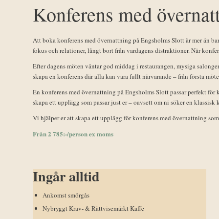
Konferens med övernat
Att boka konferens med övernattning på Engsholms Slott är mer än bara 
fokus och relationer, långt bort från vardagens distraktioner. När konfe
Efter dagens möten väntar god middag i restaurangen, mysiga salonger
skapa en konferens där alla kan vara fullt närvarande – från första mötet
En konferens med övernattning på Engsholms Slott passar perfekt för k
skapa ett upplägg som passar just er – oavsett om ni söker en klassisk
Vi hjälper er att skapa ett upplägg för konferens med övernattning som 
Från 2 785:-/person ex moms
Ingår alltid
Ankomst smörgås
Nybryggt Krav- & Rättvisemärkt Kaffe