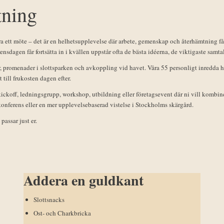
tning
ett möte – det är en helhetsupplevelse där arbete, gemenskap och återhämtning får t
rensdagen får fortsätta in i kvällen uppstår ofta de bästa idéerna, de viktigaste samt
, promenader i slottsparken och avkoppling vid havet. Våra 55 personligt inredda 
 till frukosten dagen efter.
ickoff, ledningsgrupp, workshop, utbildning eller företagsevent där ni vill kombin
 konferens eller en mer upplevelsebaserad vistelse i Stockholms skärgård.
passar just er.
Addera en guldkant
Slottsnacks
Ost- och Charkbricka