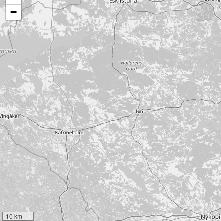
−
10 km