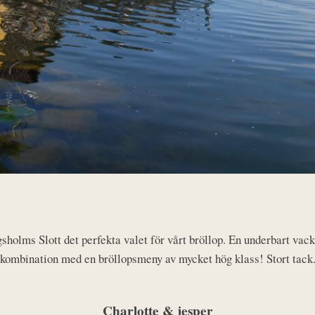
sholms Slott det perfekta valet för vårt bröllop. En underbart vack
kombination med en bröllopsmeny av mycket hög klass! Stort tack
Charlotte & jesper