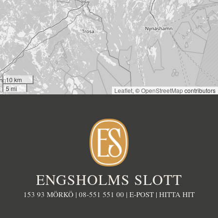
10 km
5 mi
Leaflet
, ©
OpenStreetMap
contributors
ENGSHOLMS SLOTT
153 93 MÖRKÖ |
08-551 551 00
|
E-POST
|
HITTA HIT