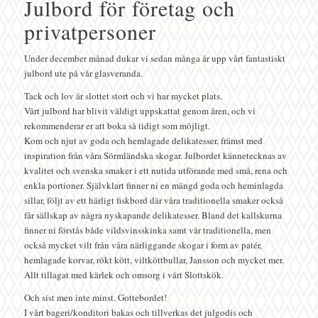
Julbord för företag och
privatpersoner
Under december månad dukar vi sedan många år upp vårt fantastiskt
julbord ute på vår glasveranda.
Tack och lov är slottet stort och vi har mycket plats.
Vårt julbord har blivit väldigt uppskattat genom åren, och vi
rekommenderar er att boka så tidigt som möjligt.
Kom och njut av goda och hemlagade delikatesser, främst med
inspiration från våra Sörmländska skogar. Julbordet kännetecknas av
kvalitet och svenska smaker i ett nutida utförande med små, rena och
enkla portioner. Självklart finner ni en mängd goda och heminlagda
sillar, följt av ett härligt fiskbord där våra traditionella smaker också
får sällskap av några nyskapande delikatesser. Bland det kallskurna
finner ni förstås både vildsvinsskinka samt vår traditionella, men
också mycket vilt från våra närliggande skogar i form av patér,
hemlagade korvar, rökt kött, viltköttbullar, Jansson och mycket mer.
Allt tillagat med kärlek och omsorg i vårt Slottskök.
Och sist men inte minst. Gottebordet!
I vårt bageri/konditori bakas och tillverkas det julgodis och